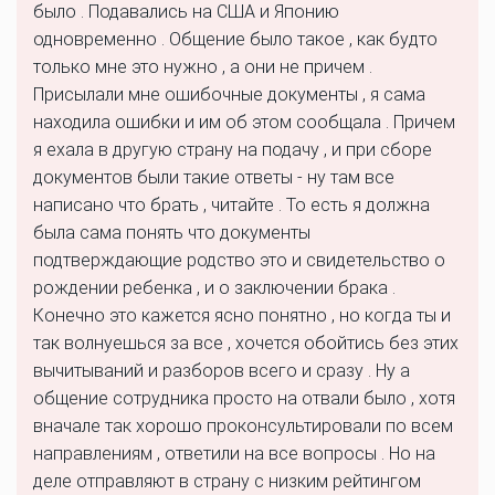
было . Подавались на США и Японию
одновременно . Общение было такое , как будто
только мне это нужно , а они не причем .
Присылали мне ошибочные документы , я сама
находила ошибки и им об этом сообщала . Причем
я ехала в другую страну на подачу , и при сборе
документов были такие ответы - ну там все
написано что брать , читайте . То есть я должна
была сама понять что документы
подтверждающие родство это и свидетельство о
рождении ребенка , и о заключении брака .
Конечно это кажется ясно понятно , но когда ты и
так волнуешься за все , хочется обойтись без этих
вычитываний и разборов всего и сразу . Ну а
общение сотрудника просто на отвали было , хотя
вначале так хорошо проконсультировали по всем
направлениям , ответили на все вопросы . Но на
деле отправляют в страну с низким рейтингом