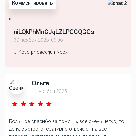
Комментировать
2
niLQkPhMnCJqLZLPQGQGGs
30 ноября 2025, 09:06
UilKcvdIprfdecqrjumNbpx
Ольга
11 ноября 2025
Большое спасибо за помощь, все очень четко, по
делу, быстро, оперативно отвечают на все