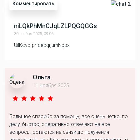
Комментировать
2
niLQkPhMnCJqLZLPQGQGGs
30 ноября 2025, 09:06
UilKcvdIprfdecqrjumNbpx
Ольга
11 ноября 2025
Большое спасибо за помощь, все очень четко, по
делу, быстро, оперативно отвечают на все
вопросы, остаются на связи до получения
документов, не обещают, чего не могут сделать, в