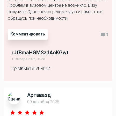
Проблем в визовом центре не возникло. Визу
получила. Однозначно рекомендую и сама тоже
обращусь при необходимости.
Комментировать
1
rJfBmaHGMSzdAoKGwt
13 января 2026, 05:58
lqNMKKlmBHVBRbzZ
Артавазд
09 декабря 2025