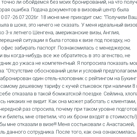
, точно ли обойдемся без моих бронирований, на что полу
торая ошибка. Подача документов в визовый центр была
0.07.-26.07.2026г. 18 июня мне приходит смс: "Получили Ва
 была в шоке, это ничего не сказать. У меня идеальный виз
о 3-х летнего Шенгена, американские визы, Англия,
ерешней ситуации я была готова к визе под поездку, но
их офис забирать паспорт. Познакомилась с менеджером,
ли вы когда-нибудь все же обратитесь в это агенство, не
удник до ужаса не компетентный. Я попросила показать мо
аза: "Отсутствие обоснований цели и условий предполагаем
 забронирован один отель-клоповник с рейтингом на Букинг
по самому дешевому тарифу с кучей стыковок при наличии 8 
 себе отказала в такой бомжатской поездке. Сейлина, хлоп
есь никаких не видит. Как она может работать с клиентами,
очередной раз спросила, почему при таком уровне подгото
и билеты, мне ответили, что их брони входят в стоимость!)
бы мне отказали в визе!!! Меня состыковали с Анастасией,
ль данного сотрудника. После того, как она ознакомилась