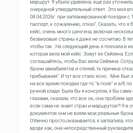
маршрут. Я убыла удивлена, еще раз уточнила
очередной утвердительный ответ...Это моя в
08.04.2026г. при запланированной поездки с 1
паспорт, к сожалению, отказ". Сказать, что я
кейс, очень много шенгена, включая нескольк
безвизовые страны я даже не сосчитаю. В теп
чтобы так....На следующий день я поехала в 
которая вела мой кейс. Зовут ее Сейлина. Ес
соглашайтесь, чтобы Вас вела Сейлина. Сотр
брони авиабилетов и отелей, тк причина отк
пребывания". И тут все стало ясно... Мне был
на все время поездки где-то "в поле" и а/б 
ручной клади. Была бы я консулом, я бы сама
глазами, сказали, что все ок, она проблем зд
если сама не знает стран и маршрутов?! Я в 
документов они не взяли мои реальные брони 
Отлично просто,оказывается, я заплатила, что
вроде как, она непосредственный руководите