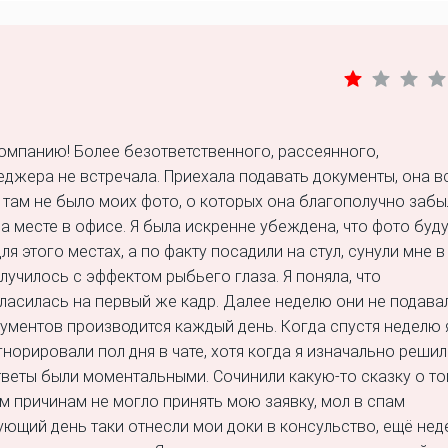
омпанию! Более безответственного, рассеянного,
джера не встречала. Приехала подавать документы, она в
ту там не было моих фото, о которых она благополучно забы
а месте в офисе. Я была искренне убеждена, что фото буду
ля этого местах, а по факту посадили на стул, сунули мне в
лучилось с эффектом рыбьего глаза. Я поняла, что
ласилась на первый же кадр. Далее неделю они не подава
окументов производится каждый день. Когда спустя неделю 
норировали пол дня в чате, хотя когда я изначально решил
ответы были моментальными. Сочинили какую-то сказку о то
м причинам не могло принять мою заявку, мол в спам
ующий день таки отнесли мои доки в консульство, ещё не