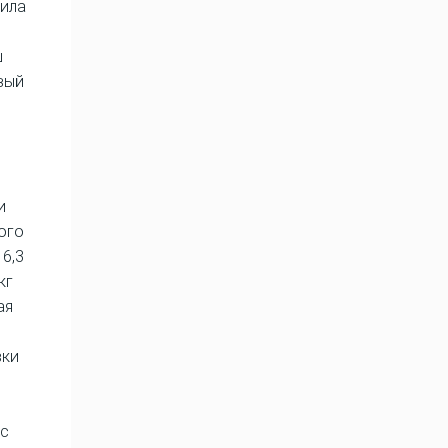
чила
ш
овый
и
ого
 6,3
кг
ая
вки
 с