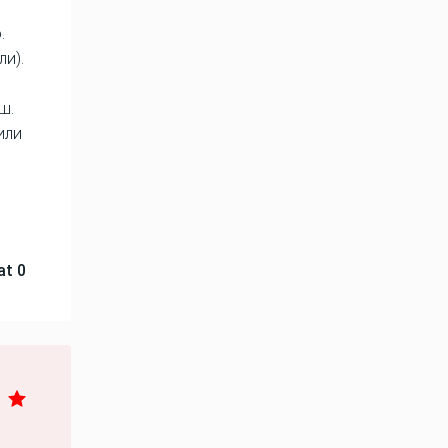
.
и).
ш.
или
0