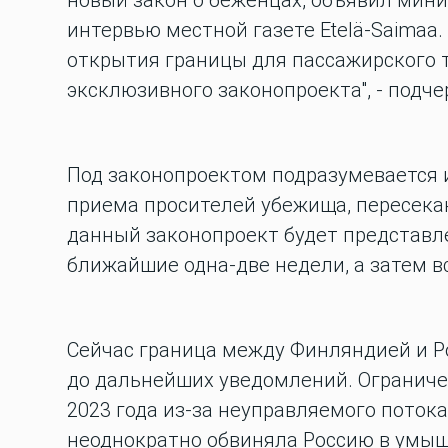
новый закон о беженцах, объявил мини
интервью местной газете Etelä-Saima
открытия границы для пассажирского 
эксклюзивного законопроекта", - подче
Под законопроектом подразумевается 
приема просителей убежища, пересекаю
данный законопроект будет представл
ближайшие одна-две недели, а затем вс
Сейчас граница между Финляндией и Р
до дальнейших уведомлений. Ограниче
2023 года из-за неуправляемого поток
неоднократно обвиняла Россию в умыш