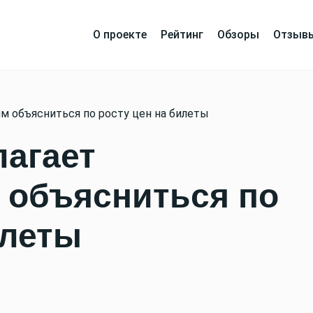
О проекте
Рейтинг
Обзоры
Отзыв
м объясниться по росту цен на билеты
лагает
 объясниться по
илеты