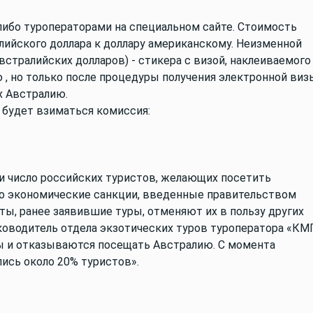
либо туроператорами на специальном сайте. Стоимость
алийского доллара к доллару американскому. Неизменной
австралийских долларов) - стикера с визой, наклеиваемого
 , но только после процедуры получения электронной виз
х Австралию.
 будет взиматься комиссия:
и число российских туристов, желающих посетить
это экономические санкции, введенные правительством
ты, ранее заявившие туры, отменяют их в пользу других
уководитель отдела экзотических туров туроператора «КМ
ны и отказываются посещать Австралию. С момента
ись около 20% туристов».