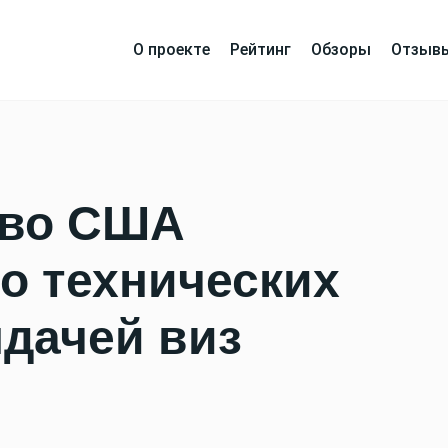
О проекте
Рейтинг
Обзоры
Отзыв
тво США
о технических
дачей виз