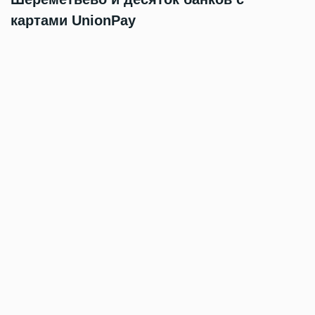
картами UnionPay