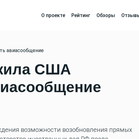
О проекте
Рейтинг
Обзоры
Отзыв
ть авиасообщение
жила США
виасообщение
уждения возможности возобновления прямых