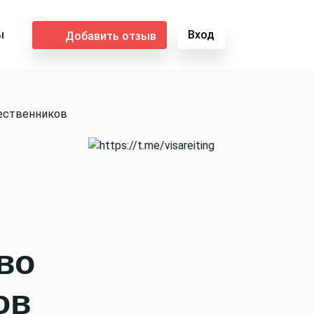
ы
Вход
Добавить отзыв
шественников
во
ов