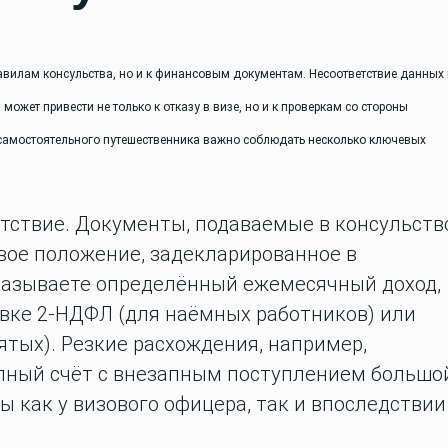
авилам консульства, но и к финансовым документам. Несоответствие данных 
ожет привести не только к отказу в визе, но и к проверкам со стороны
я самостоятельного путешественника важно соблюдать несколько ключевых
етствие. Документы, подаваемые в консульств
ое положение, задекларированное в
указываете определённый ежемесячный доход,
авке 2-НДФЛ (для наёмных работников) или
тых). Резкие расхождения, например,
пный счёт с внезапным поступлением большо
ы как у визового офицера, так и впоследствии