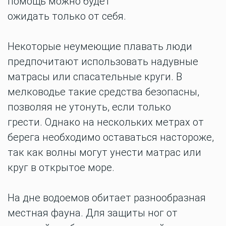
помощь можно будет
ожидать
только
от
себя.
Некоторые неумеющие
плавать
люди
предпочитают использовать
надувные
матрасы или спасательные
круги. В
мелководье такие средства безопасны,
позволяя
не утонуть,
если
только
грести.
Однако на
нескольких метрах от
берега
необходимо оставаться настороже,
так как
волны
могут унести матрас или
круг
в открытое море.
На дне водоемов обитает разнообразная
местная фауна. Для защиты ног от