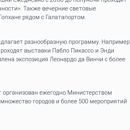
чности». Также вечерние световые
Топхане рядом с Галатапортом.
едлагает разнообразную программу. Например
проходят выставки Пабло Пикассо и Энди
влена экспозиция Леонардо да Винчи с более
т организован ежегодно Министерством
 множество городов и более 500 мероприятий