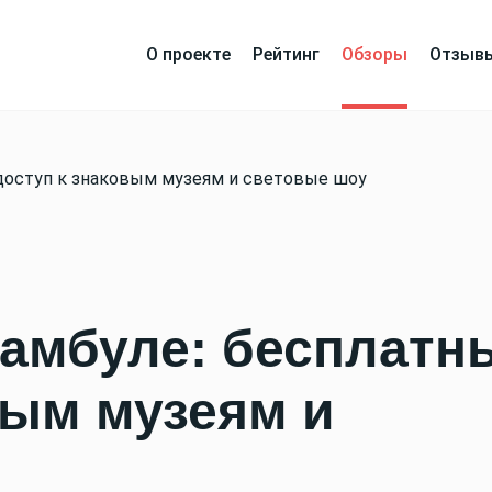
О проекте
Рейтинг
Обзоры
Отзыв
доступ к знаковым музеям и световые шоу
тамбуле: бесплатн
вым музеям и