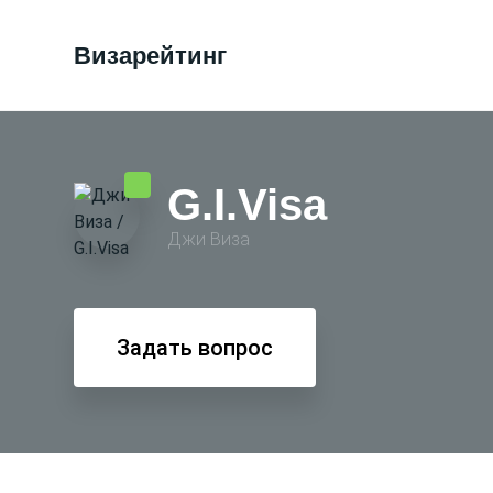
Визарейтинг
G.I.Visa
Джи Виза
Задать вопрос