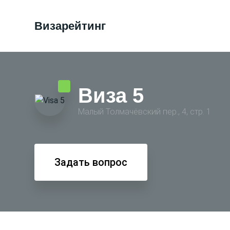
Визарейтинг
Виза 5
Малый Толмачёвский пер., 4, стр. 1
Задать вопрос