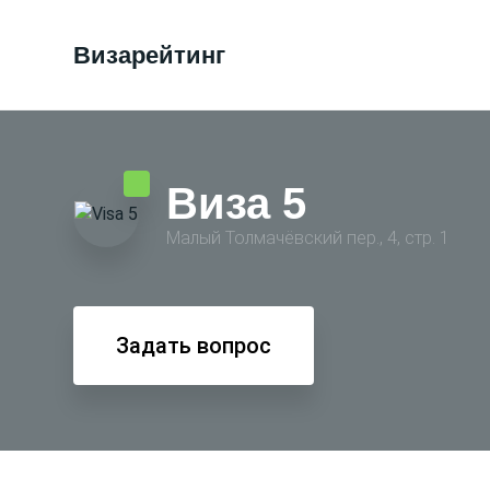
Визарейтинг
Виза 5
Малый Толмачёвский пер., 4, стр. 1
Задать вопрос