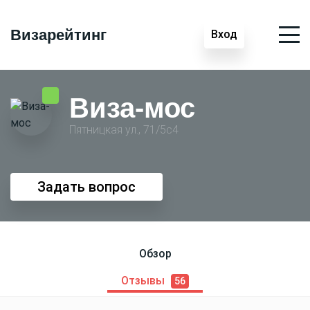
Визарейтинг
Вход
Виза-мос
Пятницкая ул., 71/5с4
Задать вопрос
Обзор
Отзывы
56