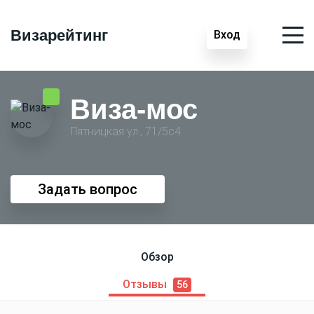
Визарейтинг
Вход
Виза-мос
Пятницкая ул., 71/5с4
Задать вопрос
Обзор
Отзывы
56