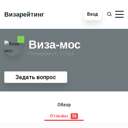
Визарейтинг
Вход
Виза-мос
Пятницкая ул., 71/5с4
Задать вопрос
Обзор
Отзывы
56