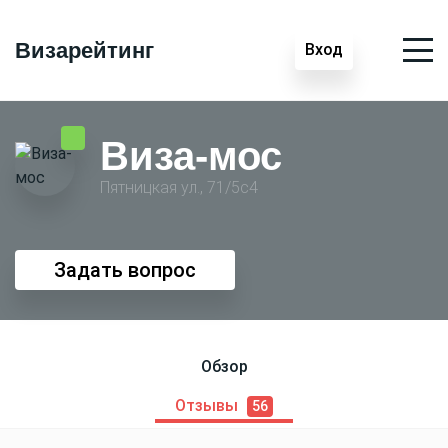
Визарейтинг
Вход
Виза-мос
Пятницкая ул., 71/5с4
Задать вопрос
Обзор
Отзывы
56