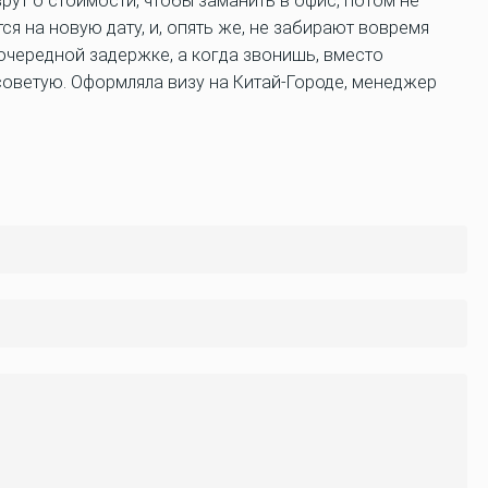
рут о стоимости, чтобы заманить в офис, потом не
я на новую дату, и, опять же, не забирают вовремя
 очередной задержке, а когда звонишь, вместо
осоветую. Оформляла визу на Китай-Городе, менеджер