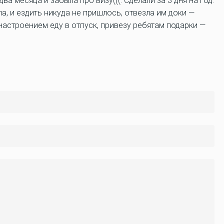
два месяца и забыла про визу(((. Сделали за 3 дня на Год.
а, и ездить никуда не пришлось, отвезла им доки —
 настроением еду в отпуск, привезу ребятам подарки —