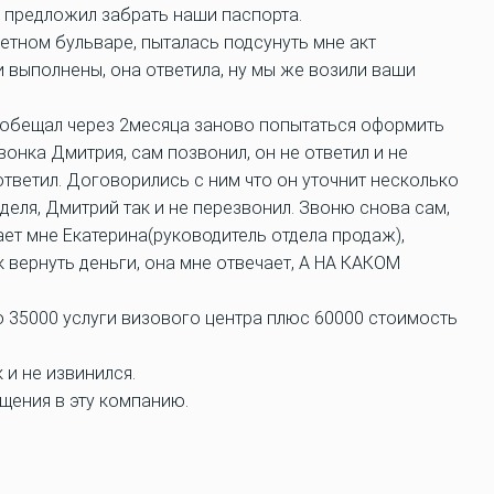
а предложил забрать наши паспорта.
етном бульваре, пыталась подсунуть мне акт
 выполнены, она ответила, ну мы же возили ваши
ообещал через 2месяца заново попытаться оформить
онка Дмитрия, сам позвонил, он не ответил и не
тветил. Договорились с ним что он уточнит несколько
еля, Дмитрий так и не перезвонил. Звоню снова сам,
ет мне Екатерина(руководитель отдела продаж),
 вернуть деньги, она мне отвечает, А НА КАКОМ
о 35000 услуги визового центра плюс 60000 стоимость
 и не извинился.
щения в эту компанию.