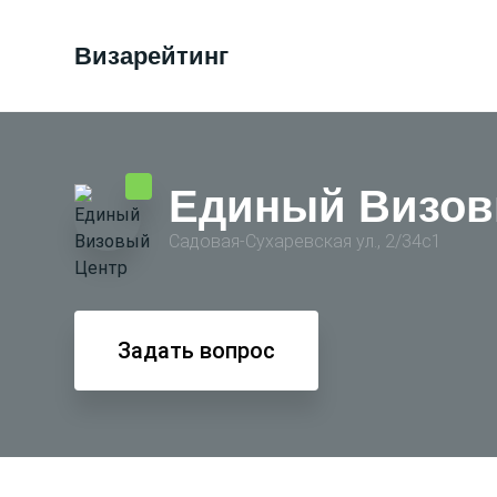
Визарейтинг
Единый Визов
Садовая-Сухаревская ул., 2/34с1
Задать вопрос