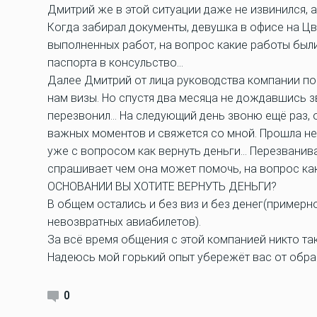
Дмитрий же в этой ситуации даже не извинился, 
Когда забирал документы, девушка в офисе на Цв
выполненных работ, на вопрос какие работы были
паспорта в консульство…
Далее Дмитрий от лица руководства компании п
нам визы. Но спустя два месяца не дождавшись зв
перезвонил… На следующий день звоню ещё раз, о
важных моментов и свяжется со мной. Прошла нед
уже с вопросом как вернуть деньги… Перезванива
спрашивает чем она может помочь, на вопрос как
ОСНОВАНИИ ВЫ ХОТИТЕ ВЕРНУТЬ ДЕНЬГИ?
В общем остались и без виз и без денег(примерн
невозвратных авиабилетов).
За всё время общения с этой компанией никто так
Надеюсь мой горький опыт убережёт вас от обра
0