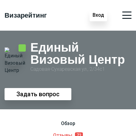
Визарейтинг
Вход
Единый
Визовый Центр
Садовая-Сухаревская ул., 2/34с1
Задать вопрос
Обзор
Отзывы
72