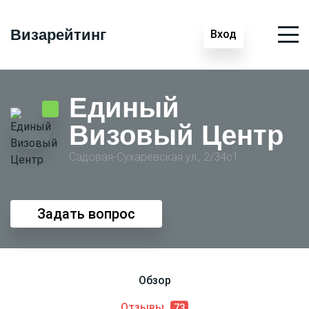
Визарейтинг
Вход
Единый
Визовый Центр
Садовая-Сухаревская ул., 2/34с1
Задать вопрос
Обзор
Отзывы
73