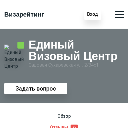
Визарейтинг
Вход
Единый
Визовый Центр
Садовая-Сухаревская ул., 2/34с1
Задать вопрос
Обзор
Отзывы
72