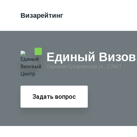
Визарейтинг
Единый Визов
Садовая-Сухаревская ул., 2/34с1
Задать вопрос