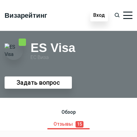
Визарейтинг
Вход
ES Visa
ЕС Виза
Задать вопрос
Обзор
Отзывы
15