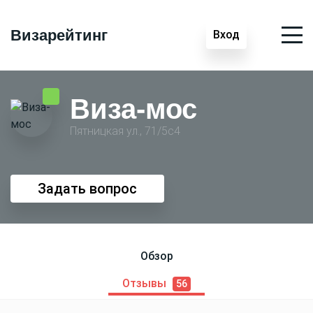
Визарейтинг
Вход
Виза-мос
Пятницкая ул., 71/5с4
Задать вопрос
Обзор
Отзывы
56