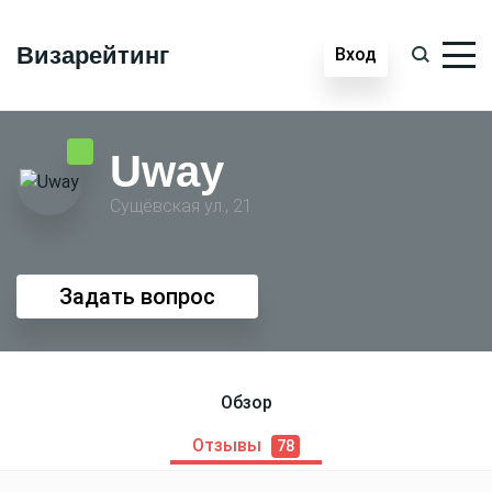
Визарейтинг
Вход
Uway
Сущёвская ул., 21
Задать вопрос
Обзор
Отзывы
78