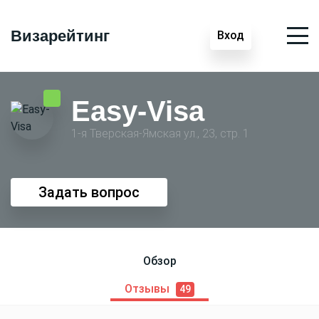
Визарейтинг
Вход
Easy-Visa
1-я Тверская-Ямская ул., 23, стр. 1
Задать вопрос
Обзор
Отзывы
49