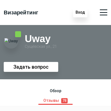
Визарейтинг
Вход
Uway
Сущёвская ул., 21
Задать вопрос
Обзор
Отзывы
78