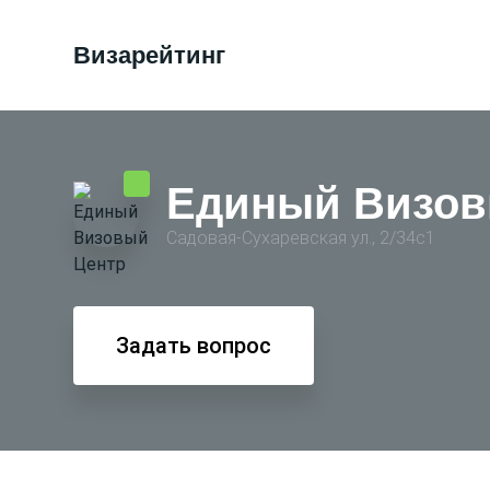
Визарейтинг
Единый Визов
Садовая-Сухаревская ул., 2/34с1
Задать вопрос