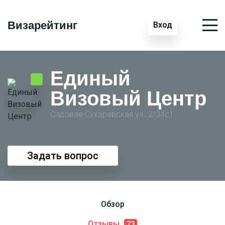
Визарейтинг
Вход
Единый
Визовый Центр
Садовая-Сухаревская ул., 2/34с1
Задать вопрос
Обзор
Отзывы
73