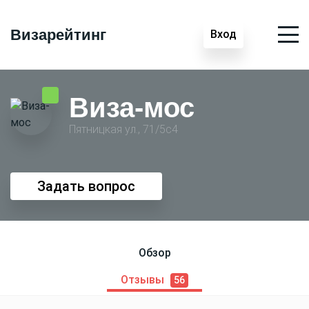
Визарейтинг
Вход
Виза-мос
Пятницкая ул., 71/5с4
Задать вопрос
Обзор
Отзывы
56