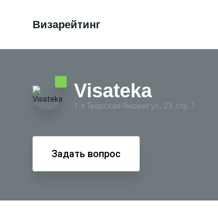
Визарейтинг
Visateka
1-я Тверская-Ямская ул., 23, стр. 1
Задать вопрос