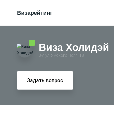
Визарейтинг
Виза Холидэй
3-я ул. Ямского Поля, 18
Задать вопрос