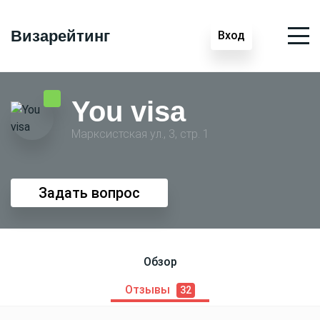
Визарейтинг
Вход
You visa
Марксистская ул., 3, стр. 1
Задать вопрос
Обзор
Отзывы
32