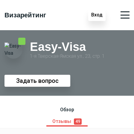
Визарейтинг
Вход
Easy-Visa
1-я Тверская-Ямская ул., 23, стр. 1
Задать вопрос
Обзор
Отзывы
49