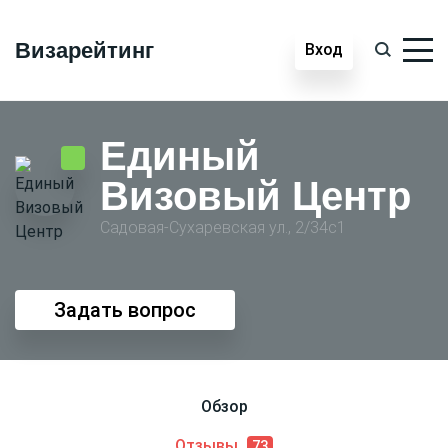
Визарейтинг
Вход
Единый
Визовый Центр
Садовая-Сухаревская ул., 2/34с1
Задать вопрос
Обзор
Отзывы
73