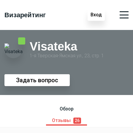
Визарейтинг
Вход
Visateka
1-я Тверская-Ямская ул., 23, стр. 1
Задать вопрос
Обзор
Отзывы
26