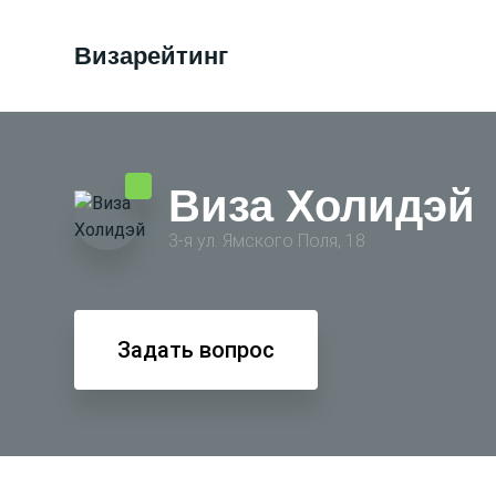
Визарейтинг
Виза Холидэй
3-я ул. Ямского Поля, 18
Задать вопрос