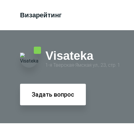
Визарейтинг
Visateka
1-я Тверская-Ямская ул., 23, стр. 1
Задать вопрос