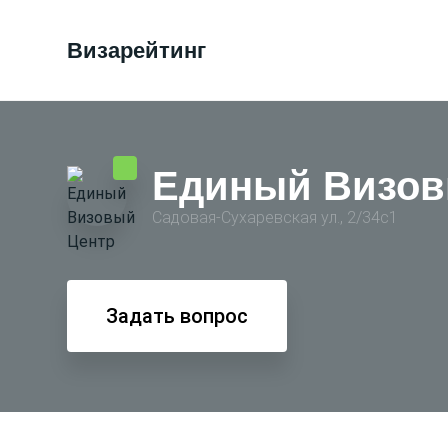
Визарейтинг
Единый Визов
Садовая-Сухаревская ул., 2/34с1
Задать вопрос