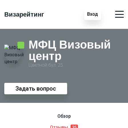
Визарейтинг
Вход
МФЦ Визовый
центр
Цветной бул. 25
Задать вопрос
Обзор
Отзывы
35