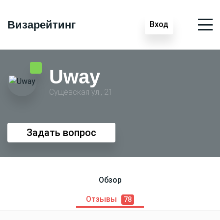
Визарейтинг
Вход
Uway
Сущёвская ул., 21
Задать вопрос
Обзор
Отзывы
78