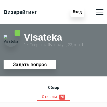
Визарейтинг
Вход
Visateka
1-я Тверская-Ямская ул., 23, стр. 1
Задать вопрос
Обзор
Отзывы
26