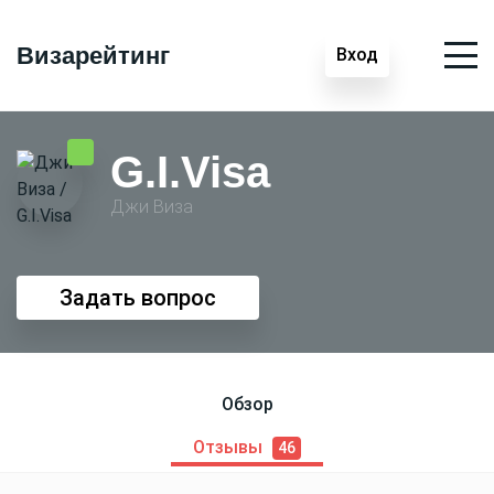
Визарейтинг
Вход
G.I.Visa
Джи Виза
Задать вопрос
Обзор
Отзывы
46