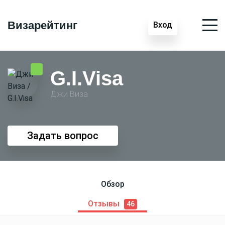
Визарейтинг
Вход
G.I.Visa
Джи Виза
Задать вопрос
Обзор
Отзывы
46